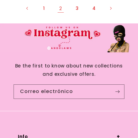
1
2
3
4
Be the first to know about new collections
and exclusive offers.
Correo electrónico
Please contact @andclaws on
instagram or andclaws@gmail.com if
you have any questions or concerns.
Info