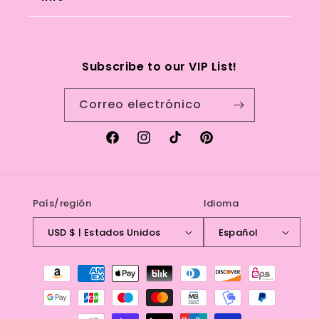
Search
Subscribe to our VIP List!
Refund Policy
Correo electrónico
Terms of service
Facebook
Instagram
TikTok
Pinterest
País/región
Idioma
USD $ | Estados Unidos
Español
Formas
de
pago